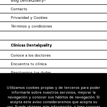
Blog DentalQuality®
Contacto
Privacidad y Cookies
Términos y condiciones
Clínicas Dentalquality
Conoce a los doctores
Encuentra tu clínica
Resolvemos tus dudas
Sistema DQX
Utilizamos cookies propias y de terceros para poder
informarle sobre nuestros servicios, mejorar la
navegación y conocer sus hábitos de navegación. Si
Para los profesionales
acepta este aviso consideraremos que acepta su
uso. Puede obtener más información, o bien conocer