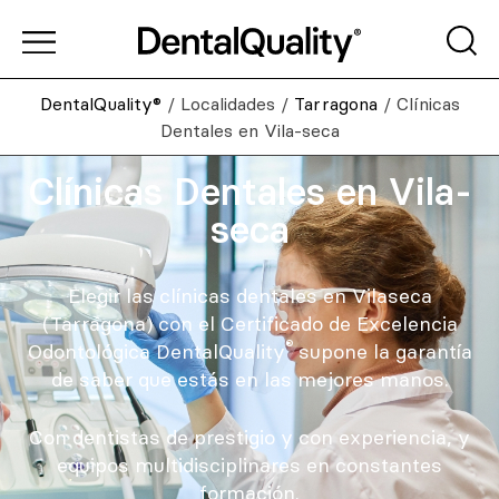
DentalQuality®
/
Localidades
/
Tarragona
/
Clínicas
Dentales en Vila-seca
Clínicas Dentales en Vila-
seca
Elegir las clínicas dentales en Vilaseca
(Tarragona) con el Certificado de Excelencia
®
Odontológica DentalQuality
supone la garantía
de saber que estás en las mejores manos.
Con dentistas de prestigio y con experiencia, y
equipos multidisciplinares en constantes
formación.