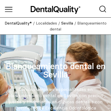
DentalQuality®
/
Localidades
/
Sevilla
/
Blanqueamiento
dental
Blanqueamiento dental en
Sevilla
Clínicas dentales especializadas en
blanqueamiento dental en Sevilla con precios
justos y financiados en clínicas dentales con
Certificado de Excelencia Odontológica