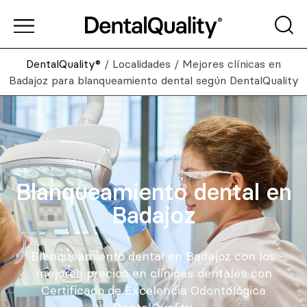
DentalQuality®
/
Localidades
/
Mejores clínicas en
Badajoz para blanqueamiento dental según DentalQuality
Blanqueamiento dental en
Badajoz
Blanqueamiento dental en Badajoz con los
mejores precios en clínicas dentales con
Certificado de Excelencia Odontológica