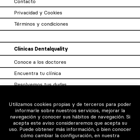
Contacto
Privacidad y Cookies
Términos y condiciones
Clínicas Dentalquality
Conoce a los doctores
Encuentra tu clínica
Resolvemos tus dudas
Sistema DQX
Utilizamos cookies propias y de terceros para poder
informarle sobre nuestros servicios, mejorar la
navegación y conocer sus hábitos de navegación. Si
Para los profesionales
acepta este aviso consideraremos que acepta su
uso. Puede obtener más información, o bien conocer
Consigue tu certificado
cómo cambiar la configuración, en nuestra