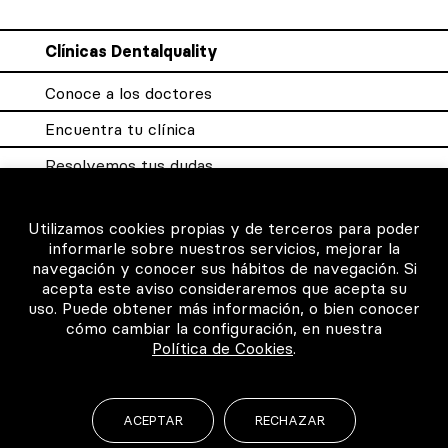
Clínicas Dentalquality
Conoce a los doctores
Encuentra tu clínica
Resolvemos tus dudas
Sistema DQX
Utilizamos cookies propias y de terceros para poder
informarle sobre nuestros servicios, mejorar la
navegación y conocer sus hábitos de navegación. Si
Para los profesionales
acepta este aviso consideraremos que acepta su
uso. Puede obtener más información, o bien conocer
Consigue tu certificado
cómo cambiar la configuración, en nuestra
Política de Cookies
.
Intranet clínicas certificadas
Música para los pacientes
ACEPTAR
RECHAZAR