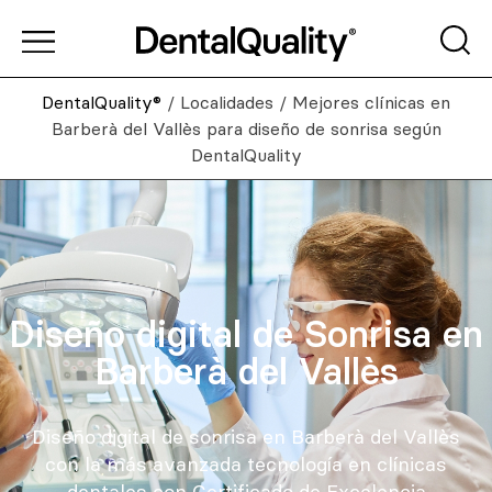
DentalQuality®
/
Localidades
/
Mejores clínicas en
Barberà del Vallès para diseño de sonrisa según
DentalQuality
Diseño digital de Sonrisa en
Barberà del Vallès
Diseño digital de sonrisa en Barberà del Vallès
con la más avanzada tecnología en clínicas
dentales con Certificado de Excelencia