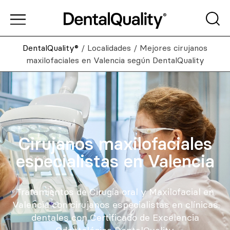
DentalQuality®
/
Localidades
/
Mejores cirujanos
maxilofaciales en Valencia según DentalQuality
Cirujanos maxilofaciales
especialistas en Valencia
Tratamientos de Cirugía oral y Maxilofacial en
Valencia con cirujanos especialistas en clínicas
dentales con Certificado de Excelencia