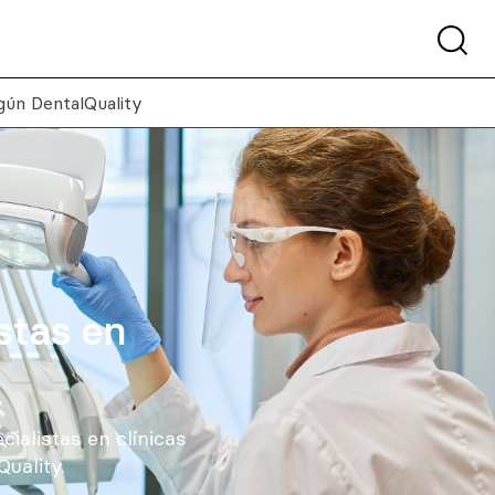
egún DentalQuality
stas en
cialistas en clínicas
uality.