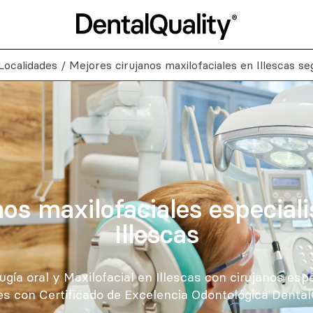
Localidades
/
Mejores cirujanos maxilofaciales en Illescas s
nos maxilofaciales especiali
Illescas
gía oral y Maxilofacial en Illescas con cirujanos espe
es con Certificado de Excelencia Odontológica DentalQ