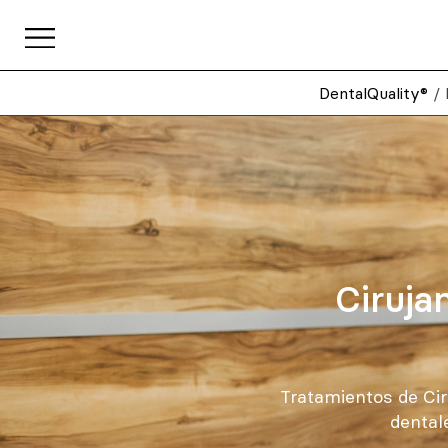
DentalQuality®
/
Ciruja
Tratamientos de Ciru
dental