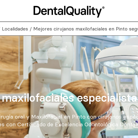
/
Localidades
/
Mejores cirujanos maxilofaciales en Pinto seg
 maxilofaciales especialista
ugía oral y Maxilofacial en Pinto con cirujanos espec
es con Certificado de Excelencia Odontológica DentalQ