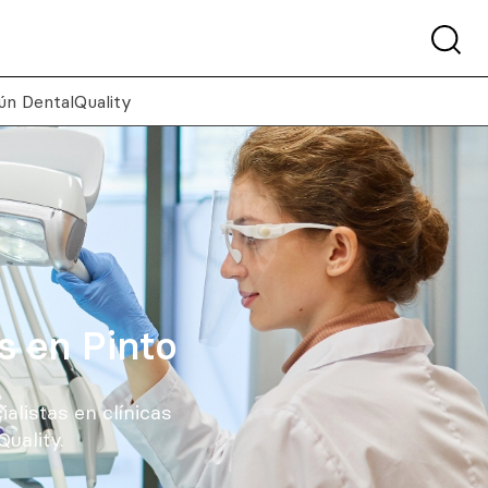
ún DentalQuality
s en Pinto
ialistas en clínicas
uality.