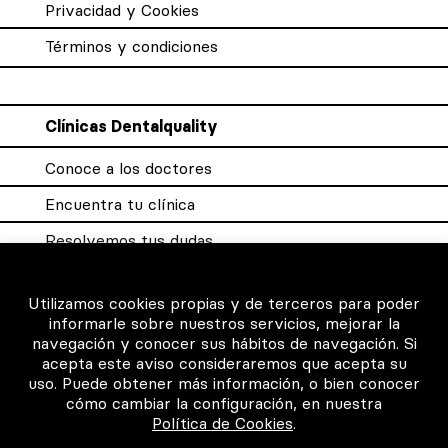
Privacidad y Cookies
Términos y condiciones
Clínicas Dentalquality
Conoce a los doctores
Encuentra tu clínica
Resolvemos tus dudas
Sistema DQX
Utilizamos cookies propias y de terceros para poder
informarle sobre nuestros servicios, mejorar la
navegación y conocer sus hábitos de navegación. Si
Para los profesionales
acepta este aviso consideraremos que acepta su
uso. Puede obtener más información, o bien conocer
Consigue tu certificado
cómo cambiar la configuración, en nuestra
Política de Cookies
.
Intranet clínicas certificadas