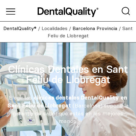
DentalQuality®
/
Localidades
/
Barcelona Provincia
/
Sant
Feliu de Llobregat
Clínicas Dentales en Sant
Feliu de Llobregat
Elegir las
clínicas dentales DentalQuality en
(Barcelona) supone la
Sant Feliu de Llobregat
garantía de saber que estás en las mejores
manos.