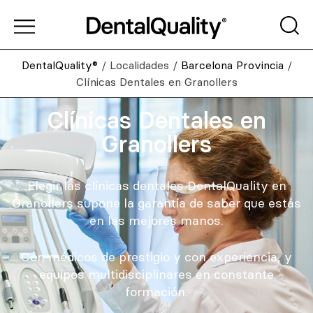
DentalQuality®
/
Localidades
/
Barcelona Provincia
/
Clínicas Dentales en Granollers
Clínicas Dentales en
Granollers
Elegir las clínicas dentales DentalQuality en
Granollers supone la garantía de saber que estás
en las mejores manos.
Con médicos de prestigio y con experiencia, y
equipos multidisciplinares en constante
formación.