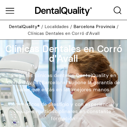
DentalQuality®
/
Localidades
/
Barcelona Provincia
/
Clínicas Dentales en Corró d'Avall
Clínicas Dentales en Corró
d'Avall
Elegir las clínicas dentales DentalQuality en
Corró d’Avall (Barcelona) supone la garantía de
saber que estás en las mejores manos.
Con médicos de prestigio y con experiencia, y
equipos multidisciplinares en constante
formación.