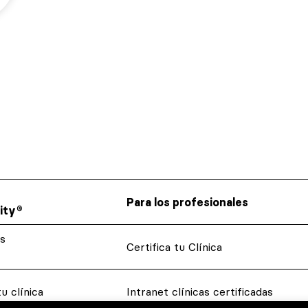
Maribel Martí
22/10/2025
Para los profesionales
ity®
s
Certifica tu Clínica
u clínica
Intranet clínicas certificadas