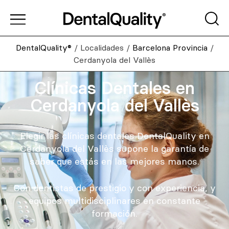
DentalQuality®
/
Localidades
/
Barcelona Provincia
/
Cerdanyola del Vallès
Clínicas Dentales en
Cerdanyola del Vallès
Elegir las clínicas dentales DentalQuality en
Cerdanyola del Vallès supone la garantía de
saber que estás en las mejores manos.
Con dentistas de prestigio y con experiencia, y
equipos multidisciplinares en constante
formación.