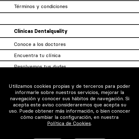
Términos y condiciones
Clínicas Dentalquality
Conoce a los doctores
Encuentra tu clínica
Resolvemos tus dudas
Sistema DQX
Utilizamos cookies propias y de terceros para poder
informarle sobre nuestros servicios, mejorar la
navegación y conocer sus hábitos de navegación. Si
Para los profesionales
acepta este aviso consideraremos que acepta su
uso. Puede obtener más información, o bien conocer
Consigue tu certificado
cómo cambiar la configuración, en nuestra
Política de Cookies
.
Intranet clínicas certificadas
Música para los pacientes