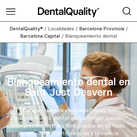
DentalQuality®
/
Localidades
/
Barcelona Provincia
/
Barcelona Capital
/
Blanqueamiento dental
Blanqueamiento dental en
Sant Just Desvern
Clínicas dentales especializadas en
blanqueamiento dental en Sant Just Desvern
con precios justos y financiados en clínicas
dentales con Certificado de Excelencia