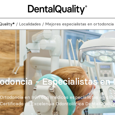
Quality®
/
Localidades
/
Mejores especialistas en ortodoncia 
odoncia - Especialistas en 
Ortodoncia en Irún con médicos especialistas en clín
Certificado de Excelencia Odontológica DentalQuality