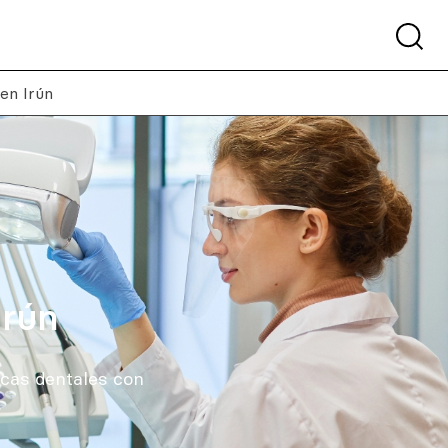
en Irún
Irún
icas dentales con
.