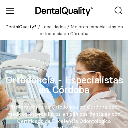
DentalQuality®
/
Localidades
/
Mejores especialistas en
ortodoncia en Córdoba
Ortodoncia - Especialistas
en Córdoba
Tratamientos de Ortodoncia en Córdoba con
médicos especialistas en clínicas dentales con
Certificado de Excelencia Odontológica