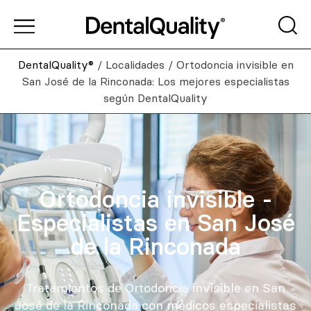
DentalQuality®
/
Localidades
/
Ortodoncia invisible en
San José de la Rinconada: Los mejores especialistas
según DentalQuality
Ortodoncia invisible -
Especialistas en San José
de la Rinconada
Tratamientos de Ortodoncia invisible en San
José de la Rinconada con médicos especialistas