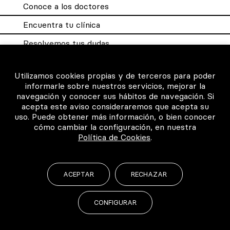
Conoce a los doctores
Encuentra tu clínica
Resolvemos tus dudas
Sistema DQX
Utilizamos cookies propias y de terceros para poder
informarle sobre nuestros servicios, mejorar la
navegación y conocer sus hábitos de navegación. Si
Para los profesionales
acepta este aviso consideraremos que acepta su
uso. Puede obtener más información, o bien conocer
Consigue tu certificado
cómo cambiar la configuración, en nuestra
Política de Cookies
.
Intranet clínicas certificadas
Música para los pacientes
ACEPTAR
RECHAZAR
CONFIGURAR
©2026 Todos los derechos reservados