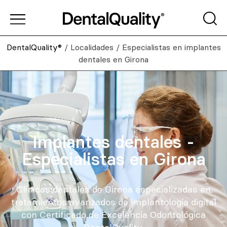
DentalQuality®
/
Localidades
/
Especialistas en implantes
dentales en Girona
Implantes dentales -
Especialistas en Girona
Clínicas dentales de Girona especializadas en
tratamientos avanzados de implantología digital
con Certificado de Excelencia Odontológica