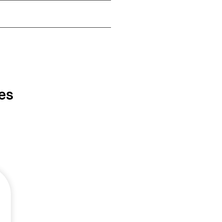
es
Lo recomiendo sin duda!
Tenia pánico a ir al dentista y
gracias a ell@s estoy mucho