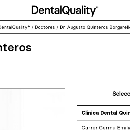
DentalQuality®
/
Doctores
/
Dr. Augusto Quinteros Borgarell
nteros
Selecc
Clínica Dental Qui
Carrer Germà Emilià