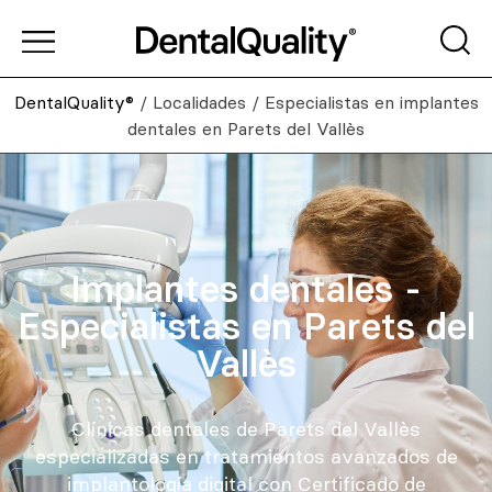
DentalQuality®
/
Localidades
/
Especialistas en implantes
dentales en Parets del Vallès
Implantes dentales -
Especialistas en Parets del
Vallès
Clínicas dentales de Parets del Vallès
especializadas en tratamientos avanzados de
implantología digital con Certificado de