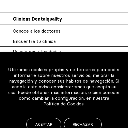
Clínicas Dentalquality
Conoce a los doctores
Encuentra tu clínica
Resolvemos tus dudas
Sistema DQX
Utilizamos cookies propias y de terceros para poder
informarle sobre nuestros servicios, mejorar la
navegación y conocer sus hábitos de navegación. Si
Para los profesionales
acepta este aviso consideraremos que acepta su
uso. Puede obtener más información, o bien conocer
Consigue tu certificado
cómo cambiar la configuración, en nuestra
Política de Cookies
.
Intranet clínicas certificadas
Música para los pacientes
ACEPTAR
RECHAZAR