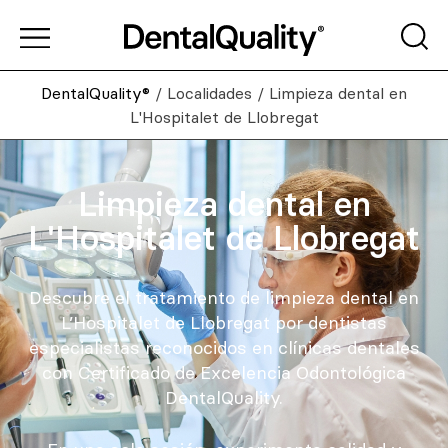
DentalQuality®
/
Localidades
/
Limpieza dental en
L'Hospitalet de Llobregat
Limpieza dental en
L'Hospitalet de Llobregat
Descubre el tratamiento de limpieza dental en
L’Hospitalet de Llobregat por dentistas
especialistas reconocidos en clínicas dentales
con Certificado de Excelencia Odontológica
DentalQuality.