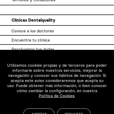
Clínicas Dentalquality
Conoce a los doctores
Encuentra tu clínica
Resolvemos tus dudas
Sistema DQX
Utilizamos cookies propias y de terceros para poder
informarle sobre nuestros servicios, mejorar la
navegación y conocer sus hábitos de navegación. Si
Para los profesionales
acepta este aviso consideraremos que acepta su
uso. Puede obtener más información, o bien conocer
Consigue tu certificado
cómo cambiar la configuración, en nuestra
Política de Cookies
.
Intranet clínicas certificadas
Música para los pacientes