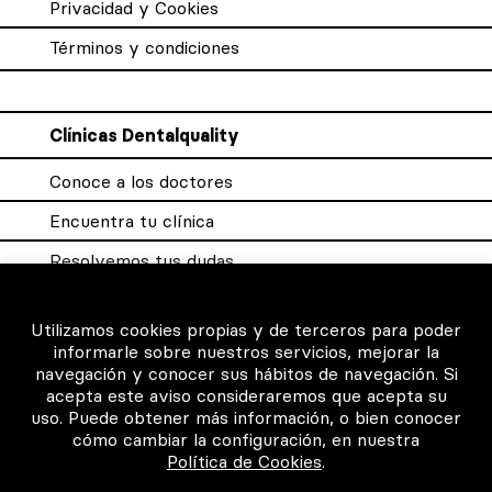
Privacidad y Cookies
Términos y condiciones
Clínicas Dentalquality
Conoce a los doctores
Encuentra tu clínica
Resolvemos tus dudas
Sistema DQX
Utilizamos cookies propias y de terceros para poder
informarle sobre nuestros servicios, mejorar la
navegación y conocer sus hábitos de navegación. Si
Para los profesionales
acepta este aviso consideraremos que acepta su
uso. Puede obtener más información, o bien conocer
Consigue tu certificado
cómo cambiar la configuración, en nuestra
Política de Cookies
.
Intranet clínicas certificadas