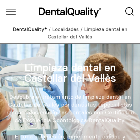
DentalQuality®
/
Localidades
/
Limpieza dental en
Castellar del Vallès
Limpieza dental en
Castellar del Vallès
Descubre el tratamiento de limpieza dental en
Castellar del Vallès por dentistas especialistas
reconocidos en clínicas dentales con Certificado
de Excelencia Odontológica DentalQuality.
En una sola sesión, experimenta calidad y