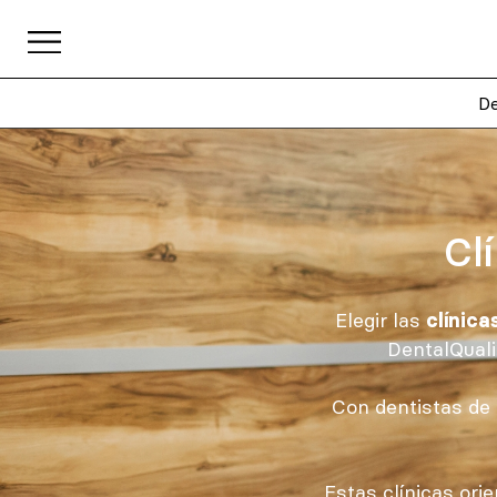
De
Cl
Elegir las
clínic
DentalQuali
Con dentistas de 
Estas clínicas ori