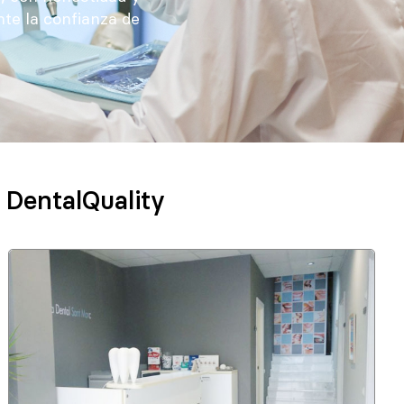
nte la confianza de
 DentalQuality