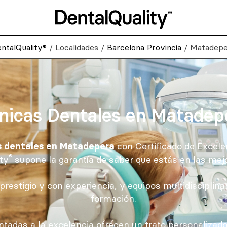
ntalQuality®
/
Localidades
/
Barcelona Provincia
/
Matadepe
ínicas Dentales en Matadep
con Certificado de Excele
as dentales en Matadepera
®
ty
supone la garantía de saber que estás en las me
prestigio y con experiencia, y equipos multidisciplin
formación.
entadas a la excelencia ofrecen un trato personalizad