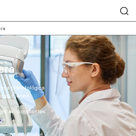
ra
era
ncia Odontológica
jores manos.
ares en constantes
o, con honestidad y