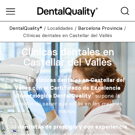
DentalQuality®
/
Localidades
/
Barcelona Provincia
/
Clínicas dentales en Castellar del Vallès
Clínicas dentales en
Castellar del Vallès
Elegir las
clínicas dentales en Castellar del
Vallès con el Certificado de Excelencia
®
supone la
Odontológica DentalQuality
garantía de saber que estás en las mejores
manos.
Con
,
dentistas de prestigio y con experiencia
y equipos multidisciplinares en constantes