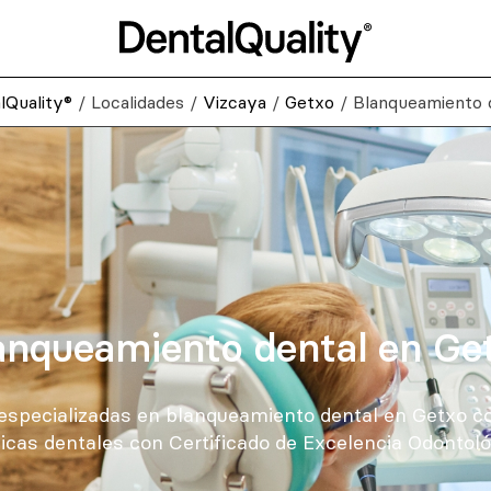
lQuality®
/
Localidades
/
Vizcaya
/
Getxo
/
Blanqueamiento 
anqueamiento dental en Ge
 especializadas en blanqueamiento dental en Getxo co
nicas dentales con Certificado de Excelencia Odontoló