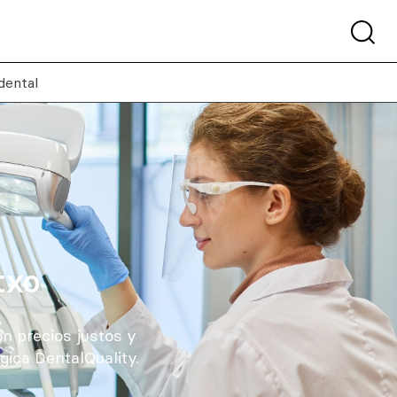
dental
txo
n precios justos y
gica DentalQuality.