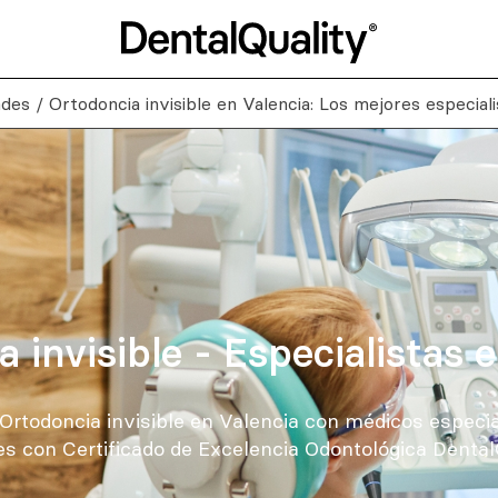
ades
/
Ortodoncia invisible en Valencia: Los mejores especial
 invisible - Especialistas 
Ortodoncia invisible en Valencia con médicos especial
es con Certificado de Excelencia Odontológica DentalQ