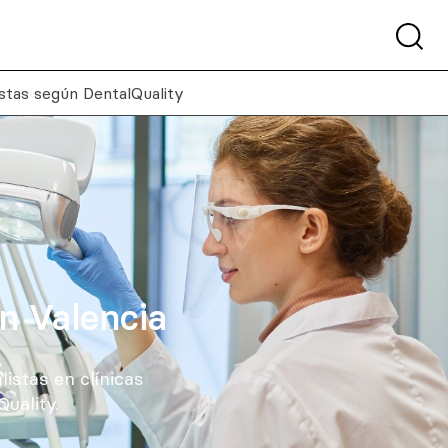
istas según DentalQuality
en Valencia
istas en clínicas
uality.