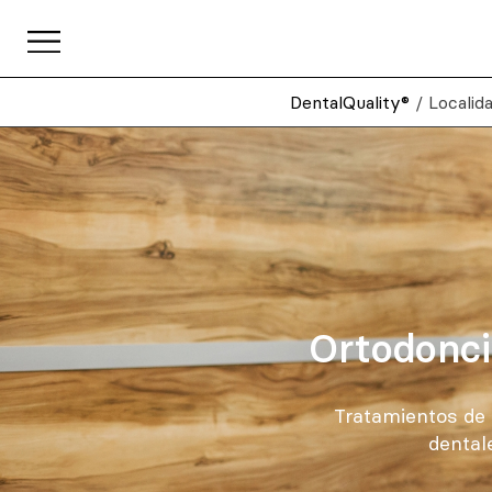
DentalQuality®
/
Localid
Ortodoncia
Tratamientos de 
dental