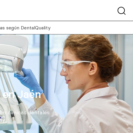
tas según DentalQuality
s en Jaén
en clínicas dentales
ty.