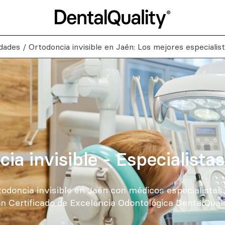
idades
/
Ortodoncia invisible en Jaén: Los mejores especialis
ia invisible - Especialista
odoncia invisible en Jaén con médicos especialistas 
n Certificado de Excelencia Odontológica DentalQuali