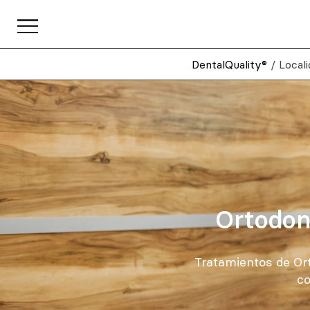
DentalQuality®
/
Local
Ortodonc
Tratamientos de Ort
co