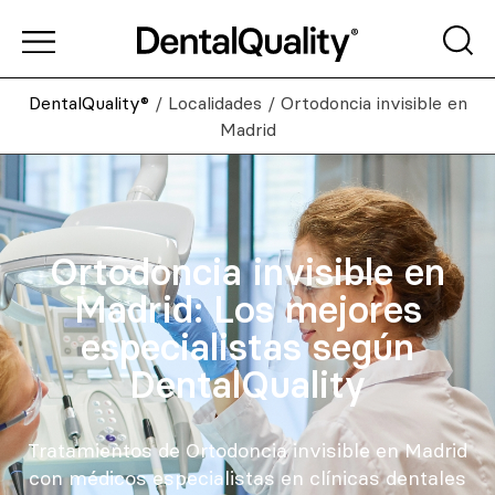
DentalQuality®
/
Localidades
/
Ortodoncia invisible en
Madrid
Ortodoncia invisible en
Madrid: Los mejores
especialistas según
DentalQuality
Tratamientos de Ortodoncia invisible en Madrid
con médicos especialistas en clínicas dentales