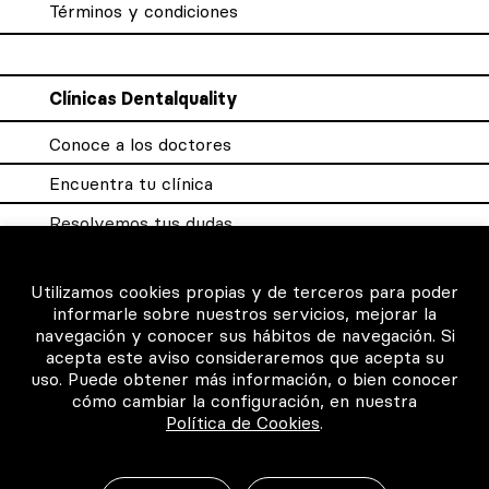
Términos y condiciones
Clínicas Dentalquality
Conoce a los doctores
Encuentra tu clínica
Resolvemos tus dudas
Sistema DQX
Utilizamos cookies propias y de terceros para poder
informarle sobre nuestros servicios, mejorar la
navegación y conocer sus hábitos de navegación. Si
Para los profesionales
acepta este aviso consideraremos que acepta su
uso. Puede obtener más información, o bien conocer
Consigue tu certificado
cómo cambiar la configuración, en nuestra
Política de Cookies
.
Intranet clínicas certificadas
Música para los pacientes