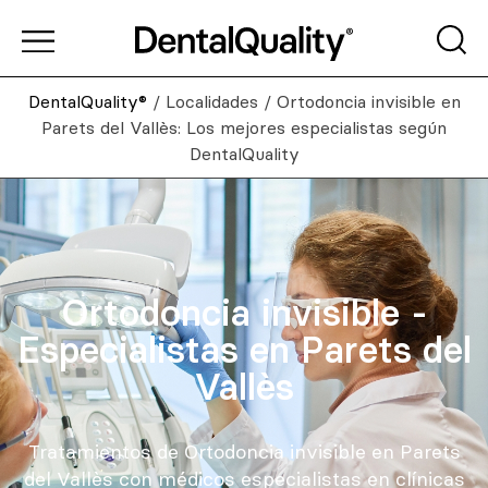
DentalQuality®
/
Localidades
/
Ortodoncia invisible en
Parets del Vallès: Los mejores especialistas según
DentalQuality
Ortodoncia invisible -
Especialistas en Parets del
Vallès
Tratamientos de Ortodoncia invisible en Parets
del Vallès con médicos especialistas en clínicas