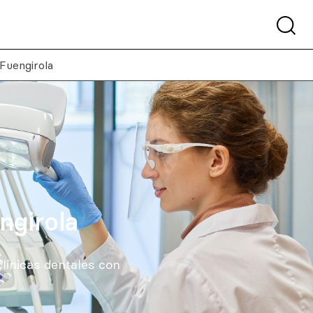
 Fuengirola
ngirola
línicas dentales con
.