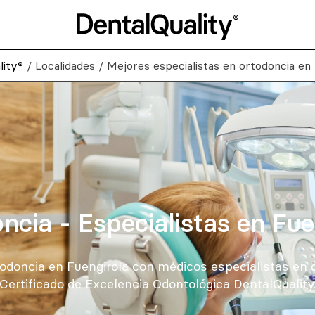
lity®
/
Localidades
/
Mejores especialistas en ortodoncia en
ncia - Especialistas en Fue
odoncia en Fuengirola con médicos especialistas en c
Certificado de Excelencia Odontológica DentalQuality