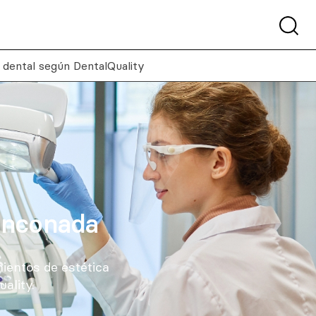
a dental según DentalQuality
Rinconada
ientos de estética
ality.