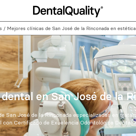
s
/
Mejores clínicas de San José de la Rinconada en estétic
 dental en San José de la 
 de San José de la Rinconada especializadas en tratam
l con Certificado de Excelencia Odontológica DentalQu