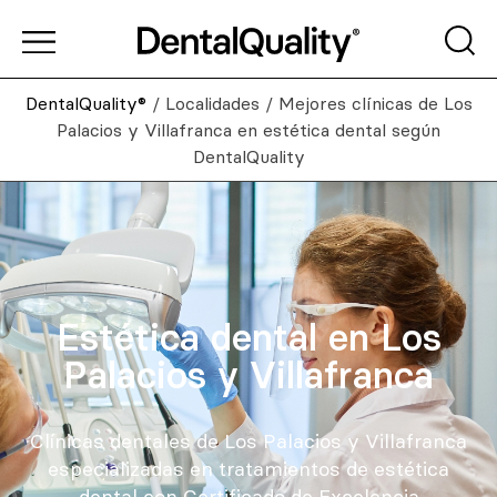
DentalQuality®
/
Localidades
/
Mejores clínicas de Los
Palacios y Villafranca en estética dental según
DentalQuality
Estética dental en Los
Palacios y Villafranca
Clínicas dentales de Los Palacios y Villafranca
especializadas en tratamientos de estética
dental con Certificado de Excelencia