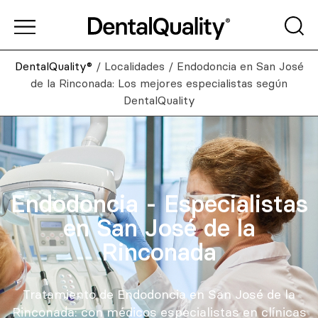
DentalQuality®
/
Localidades
/
Endodoncia en San José
de la Rinconada: Los mejores especialistas según
DentalQuality
Endodoncia - Especialistas
en San José de la
Rinconada
Tratamiento de Endodoncia en San José de la
Rinconada: con médicos especialistas en clínicas