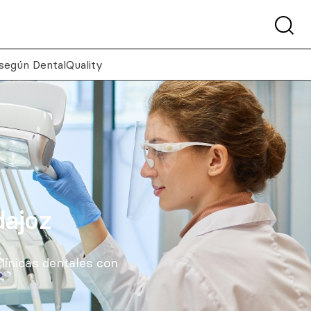
 según DentalQuality
dajoz
línicas dentales con
.