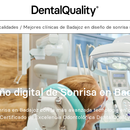
calidades
/
Mejores clínicas de Badajoz en diseño de sonrisa
ño digital de Sonrisa en Ba
onrisa en Badajoz con la más avanzada tecnología en c
Certificado de Excelencia Odontológica DentalQuality