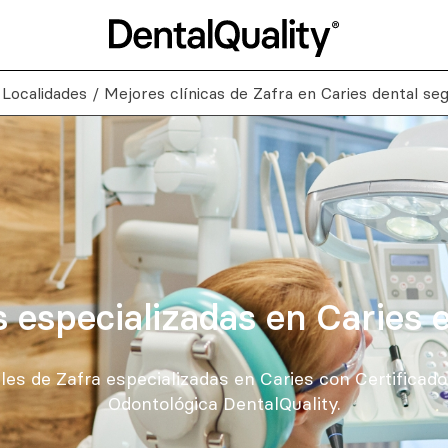
/
Localidades
/
Mejores clínicas de Zafra en Caries dental se
s especializadas en Caries 
les de Zafra especializadas en Caries con Certificad
Odontológica DentalQuality.