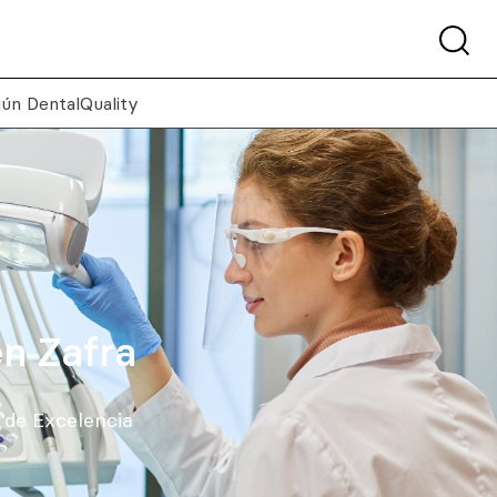
gún DentalQuality
en Zafra
o de Excelencia