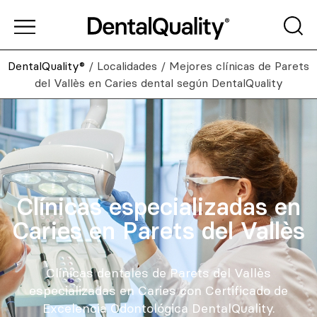
DentalQuality®
/
Localidades
/
Mejores clínicas de Parets
del Vallès en Caries dental según DentalQuality
Clínicas especializadas en
Caries en Parets del Vallès
Clínicas dentales de Parets del Vallès
especializadas en Caries con Certificado de
Excelencia Odontológica DentalQuality.