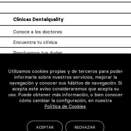
Clínicas Dentalquality
Conoce a los doctores
Encuentra tu clínica
Resolvemos tus dudas
Sistema DQX
Utilizamos cookies propias y de terceros para poder
informarle sobre nuestros servicios, mejorar la
navegación y conocer sus hábitos de navegación. Si
Para los profesionales
acepta este aviso consideraremos que acepta su
uso. Puede obtener más información, o bien conocer
Consigue tu certificado
cómo cambiar la configuración, en nuestra
Política de Cookies
.
Intranet clínicas certificadas
Música para los pacientes
ACEPTAR
RECHAZAR