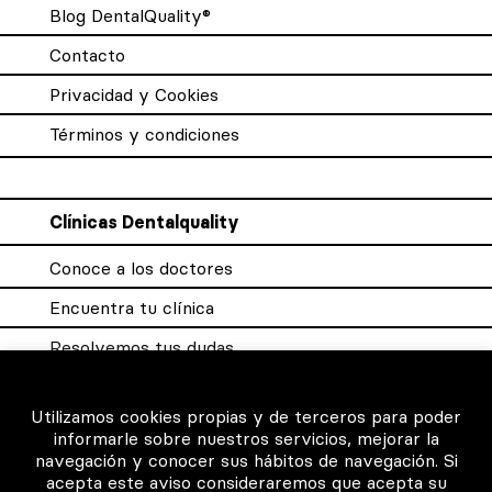
Blog DentalQuality®
Contacto
Privacidad y Cookies
Términos y condiciones
Clínicas Dentalquality
Conoce a los doctores
Encuentra tu clínica
Resolvemos tus dudas
Sistema DQX
Utilizamos cookies propias y de terceros para poder
informarle sobre nuestros servicios, mejorar la
navegación y conocer sus hábitos de navegación. Si
Para los profesionales
acepta este aviso consideraremos que acepta su