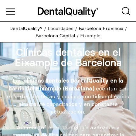
DentalQuality®
/
Localidades
/
Barcelona Provincia
/
Barcelona Capital
/
Eixample
Clínicas dentales en el
Eixample de Barcelona
Las
clínicas dentales DentalQuality en la
cuentan con
barrio del Eixample (Barcelona)
expertos dentistas y equipos multidisciplinarios
altamente capacitados y en constante
actualización.
Además, ofrecen tecnología avanzada y
materiales de alta calidad para garantizar la