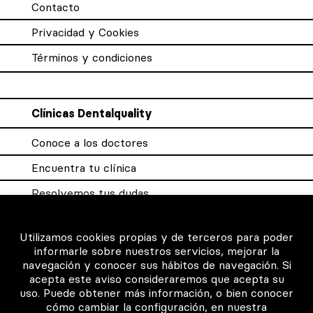
Contacto
Privacidad y Cookies
Términos y condiciones
Clínicas Dentalquality
Conoce a los doctores
Encuentra tu clínica
Resolvemos tus dudas
Sistema DQX
Utilizamos cookies propias y de terceros para poder
informarle sobre nuestros servicios, mejorar la
navegación y conocer sus hábitos de navegación. Si
Para los profesionales
acepta este aviso consideraremos que acepta su
uso. Puede obtener más información, o bien conocer
Consigue tu certificado
cómo cambiar la configuración, en nuestra