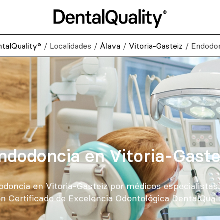
talQuality®
/
Localidades
/
Álava
/
Vitoria-Gasteiz
/
Endodon
ndodoncia en Vitoria-Gaste
doncia en Vitoria-Gasteiz por médicos especialistas 
n Certificado de Excelencia Odontológica DentalQuali