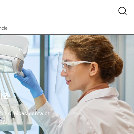
cia
iz
en clínicas dentales
ty.