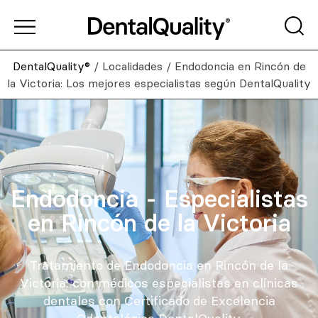
DentalQuality®
/
Localidades
/
Endodoncia en Rincón de
la Victoria: Los mejores especialistas según DentalQuality
Endodoncia - Especialistas
en Rincón de la Victoria
Tratamiento de Endodoncia en Rincón de la
Victoria: con médicos especialistas en clínicas
dentales con Certificado de Excelencia