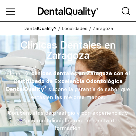
DentalQuality®
/
Localidades
/
Zaragoza
Clínicas Dentales en
Zaragoza
Elegir las
clínicas dentales en Zaragoza con el
Certificado de Excelencia Odontológica
®
supone la garantía de saber que
DentalQuality
estás en las mejores manos.
Con dentistas de prestigio y con experiencia, y
equipos multidisciplinares en constantes
formación.