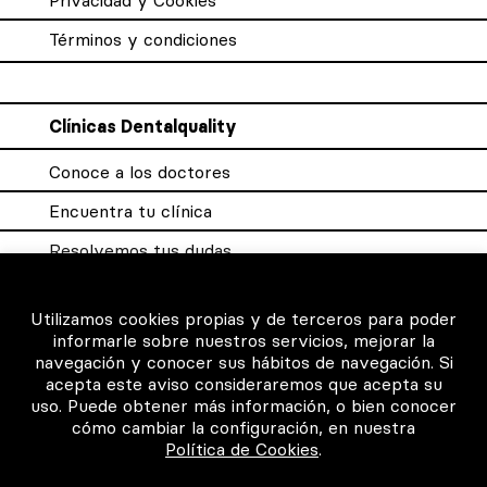
Privacidad y Cookies
Términos y condiciones
Clínicas Dentalquality
Conoce a los doctores
Encuentra tu clínica
Resolvemos tus dudas
Sistema DQX
Utilizamos cookies propias y de terceros para poder
informarle sobre nuestros servicios, mejorar la
navegación y conocer sus hábitos de navegación. Si
Para los profesionales
acepta este aviso consideraremos que acepta su
uso. Puede obtener más información, o bien conocer
Consigue tu certificado
cómo cambiar la configuración, en nuestra
Política de Cookies
.
Intranet clínicas certificadas