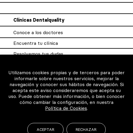
Clínicas Dentalquality
Conoce a los doctores
Encuentra tu clínica
Resolvemos tus dudas
Sistema DQX
Utilizamos cookies propias y de terceros para poder
informarle sobre nuestros servicios, mejorar la
navegación y conocer sus hábitos de navegación. Si
Para los profesionales
acepta este aviso consideraremos que acepta su
uso. Puede obtener más información, o bien conocer
Consigue tu certificado
cómo cambiar la configuración, en nuestra
Política de Cookies
.
Intranet clínicas certificadas
Música para los pacientes
ACEPTAR
RECHAZAR