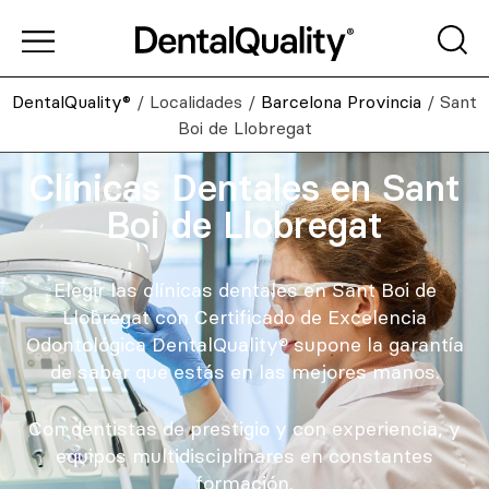
DentalQuality®
/
Localidades
/
Barcelona Provincia
/
Sant
Boi de Llobregat
Clínicas Dentales en Sant
Boi de Llobregat
Elegir las clínicas dentales en Sant Boi de
Llobregat con Certificado de Excelencia
Odontológica DentalQuality® supone la garantía
de saber que estás en las mejores manos.
Con dentistas de prestigio y con experiencia, y
equipos multidisciplinares en constantes
formación.