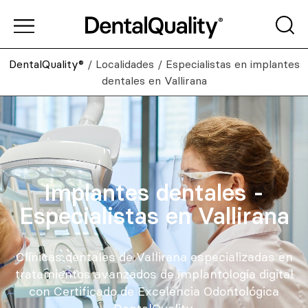
DentalQuality®
/
Localidades
/
Especialistas en implantes
dentales en Vallirana
Implantes dentales -
Especialistas en Vallirana
Clínicas dentales de Vallirana especializadas en
tratamientos avanzados de implantología digital
con Certificado de Excelencia Odontológica