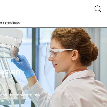
Torremolinos
tas en
dos de implantología
ality.