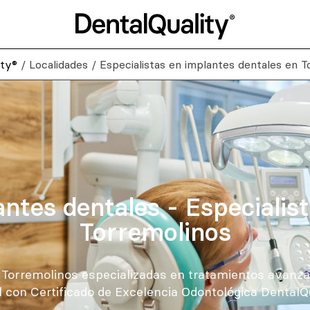
ity®
/
Localidades
/
Especialistas en implantes dentales en 
ntes dentales - Especialis
Torremolinos
e Torremolinos especializadas en tratamientos avanza
al con Certificado de Excelencia Odontológica DentalQu