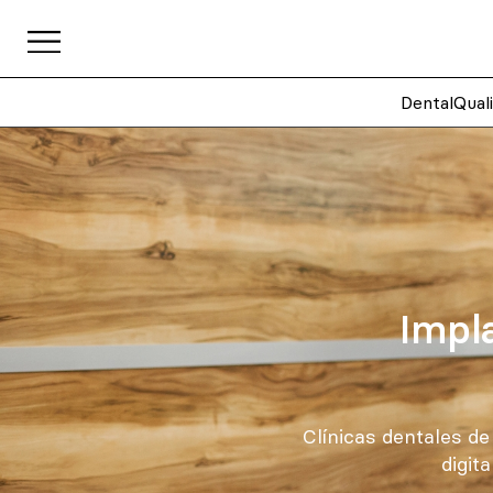
DentalQual
Impla
Clínicas dentales d
digit