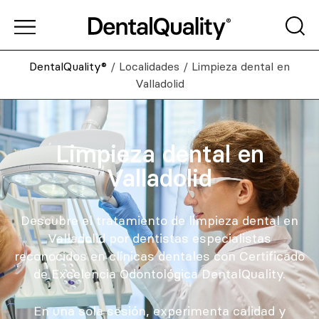
DentalQuality®
/
Localidades
/
Limpieza dental en
Valladolid
Limpieza dental en
Valladolid
Descubre el tratamiento de limpieza dental en
Valladolid por dentistas especialistas
reconocidos en clínicas dentales con Certificado
de Excelencia Odontológica DentalQuality.
En una sola sesión, experimenta calidad y