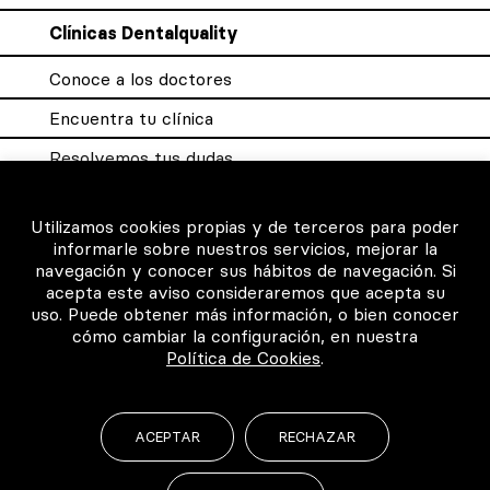
Clínicas Dentalquality
Conoce a los doctores
Encuentra tu clínica
Resolvemos tus dudas
Sistema DQX
Utilizamos cookies propias y de terceros para poder
informarle sobre nuestros servicios, mejorar la
navegación y conocer sus hábitos de navegación. Si
Para los profesionales
acepta este aviso consideraremos que acepta su
uso. Puede obtener más información, o bien conocer
Consigue tu certificado
cómo cambiar la configuración, en nuestra
Política de Cookies
.
Intranet clínicas certificadas
Música para los pacientes
ACEPTAR
RECHAZAR