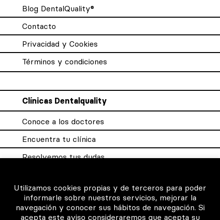
Blog DentalQuality®
Contacto
Privacidad y Cookies
Términos y condiciones
Clínicas Dentalquality
Conoce a los doctores
Encuentra tu clínica
Resolvemos tus dudas
Sistema DQX
Utilizamos cookies propias y de terceros para poder
informarle sobre nuestros servicios, mejorar la
navegación y conocer sus hábitos de navegación. Si
Para los profesionales
acepta este aviso consideraremos que acepta su