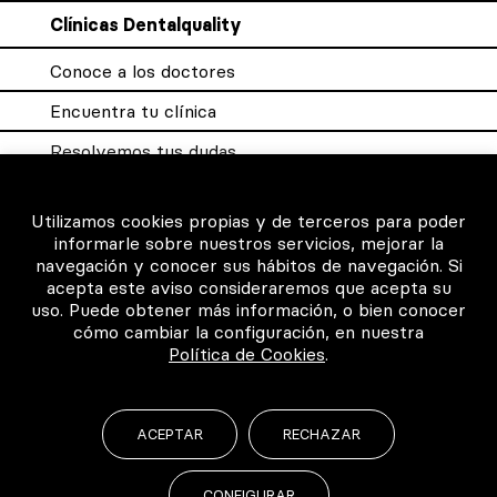
Clínicas Dentalquality
Conoce a los doctores
Encuentra tu clínica
Resolvemos tus dudas
Sistema DQX
Utilizamos cookies propias y de terceros para poder
informarle sobre nuestros servicios, mejorar la
navegación y conocer sus hábitos de navegación. Si
Para los profesionales
acepta este aviso consideraremos que acepta su
uso. Puede obtener más información, o bien conocer
Consigue tu certificado
cómo cambiar la configuración, en nuestra
Política de Cookies
.
Intranet clínicas certificadas
Música para los pacientes
ACEPTAR
RECHAZAR
CONFIGURAR