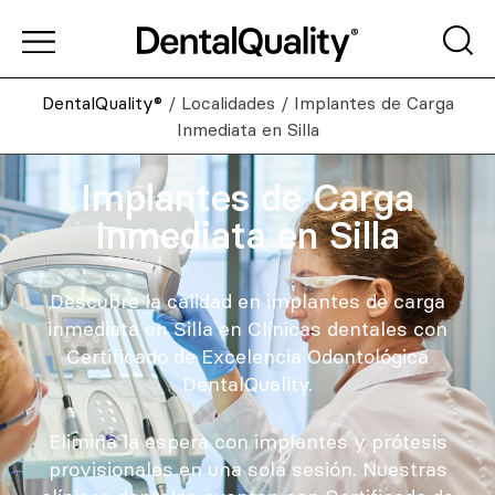
DentalQuality®
/
Localidades
/
Implantes de Carga
Inmediata en Silla
Implantes de Carga
Inmediata en Silla
Descubre la calidad en implantes de carga
inmediata en Silla en Clínicas dentales con
Certificado de Excelencia Odontológica
DentalQuality.
Elimina la espera con implantes y prótesis
provisionales en una sola sesión. Nuestras