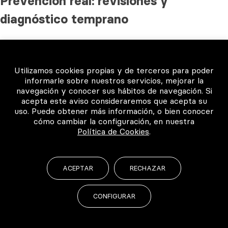
Prevención real: revisiones y
diagnóstico temprano
La mejor prevención es sencilla:
revisiones periódicas
y
pruebas de imagen cuando están indicadas. Muchos quistes
se detectan así, antes de que den la cara con dolor o
Utilizamos cookies propias y de terceros para poder
informarle sobre nuestros servicios, mejorar la
hinchazón.
navegación y conocer sus hábitos de navegación. Si
acepta este aviso consideraremos que acepta su
Si notas síntomas persistentes o te han detectado una
uso. Puede obtener más información, o bien conocer
lesión radiolúcida compatible con quiste, lo correcto es no
cómo cambiar la configuración, en nuestra
“vigilar sin más” de forma indefinida: hay que tener un plan
Política de Cookies
.
de seguimiento y, si procede, tratamiento.
ACEPTAR
RECHAZAR
En la
red de clínicas con Certificado de Excelencia
®
Odontológica DentalQuality
, encontrarás odontólogos
CONFIGURAR
expertos que te ofrecerán un diagnóstico riguroso y una
atención personalizada. Si sospechas que puedes tener un