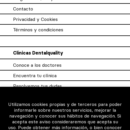
Contacto
Privacidad y Cookies
Términos y condiciones
Clínicas Dentalquality
Conoce a los doctores
Encuentra tu clínica
Resolvemos tus dudas
Sistema DQX
Utilizamos cookies propias y de terceros para poder
informarle sobre nuestros servicios, mejorar la
navegación y conocer sus hábitos de navegación. Si
Para los profesionales
acepta este aviso consideraremos que acepta su
uso. Puede obtener más información, o bien conocer