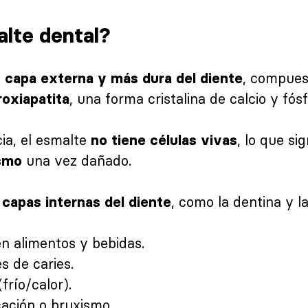
alte dental?
a
, compues
capa externa y más dura del diente
, una forma cristalina de calcio y fósf
roxiapatita
cia, el esmalte
, lo que si
no tiene células vivas
una vez dañado.
ismo
, como la dentina y la
 capas internas del diente
n alimentos y bebidas.
s de caries.
frío/calor).
cación o bruxismo.