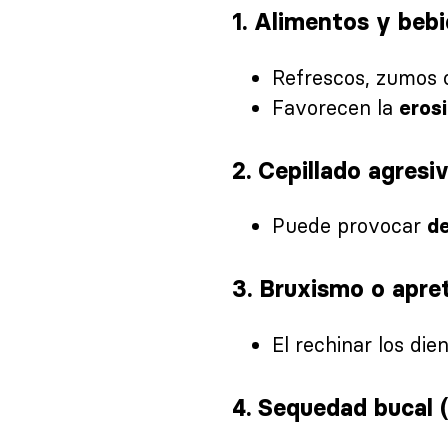
1.
Alimentos y bebi
Refrescos, zumos cí
Favorecen la
eros
2.
Cepillado agresiv
Puede provocar
d
3.
Bruxismo o apre
El rechinar los di
4.
Sequedad bucal 