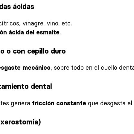
das ácidas
tricos, vinagre, vino, etc.
.
ión ácida del esmalte
o o con cepillo duro
, sobre todo en el cuello denta
esgaste mecánico
tamiento dental
entes genera
que desgasta el 
fricción constante
(xerostomía)